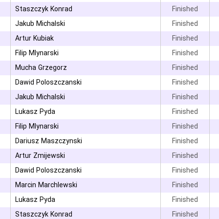
Staszczyk Konrad
Finished
Jakub Michalski
Finished
Artur Kubiak
Finished
۳
Filip Mlynarski
Finished
۳
Mucha Grzegorz
Finished
Dawid Poloszczanski
Finished
۳
Jakub Michalski
Finished
Lukasz Pyda
Finished
۳
Filip Mlynarski
Finished
۳
Dariusz Maszczynski
Finished
Artur Zmijewski
Finished
۳
Dawid Poloszczanski
Finished
Marcin Marchlewski
Finished
Lukasz Pyda
Finished
۳
Staszczyk Konrad
Finished