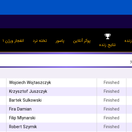
انفجار ورژن ۱
تخته نرد
پاسور
پوکر آنلاین
پیش
نتایج زنده
Wojciech Wojtaszczyk
Finished
Krzysztof Juszczyk
Finished
Bartek Sulkowski
Finished
۳
Fira Damian
Finished
۳
Filip Mlynarski
Finished
Robert Szymik
Finished