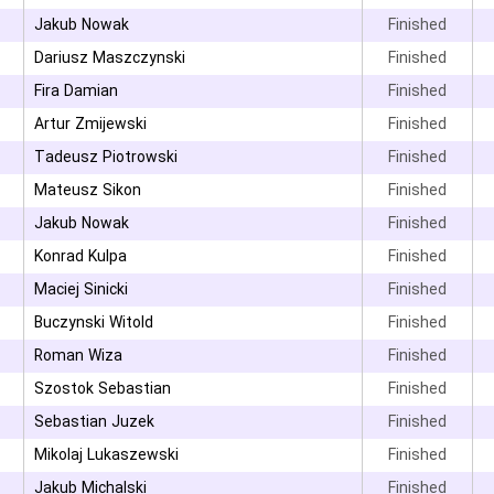
۳
Jakub Nowak
Finished
Dariusz Maszczynski
Finished
۳
Fira Damian
Finished
۳
Artur Zmijewski
Finished
۳
Tadeusz Piotrowski
Finished
۳
Mateusz Sikon
Finished
۳
Jakub Nowak
Finished
۳
Konrad Kulpa
Finished
Maciej Sinicki
Finished
Buczynski Witold
Finished
Roman Wiza
Finished
۳
Szostok Sebastian
Finished
۳
Sebastian Juzek
Finished
۳
Mikolaj Lukaszewski
Finished
Jakub Michalski
Finished