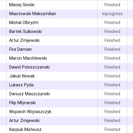
۳
Maciej Sinicki
Finished
Miastowski Maksymilian
inprogress
Michal Olbrycht
Finished
Bartek Sulkowski
Finished
۳
Artur Zmijewski
Finished
Fira Damian
Finished
Marcin Marchlewski
Finished
Dawid Poloszczanski
Finished
Jakub Nowak
Finished
Lukasz Pyda
Finished
Dariusz Maszczynski
Finished
۳
Filip Mlynarski
Finished
۳
Wojciech Wojtaszczyk
Finished
Artur Zmijewski
Finished
۳
Karpiuk Mateusz
Finished