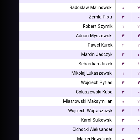
Radoslaw Malinowski
۰
Zemla Piotr
۳
۰
Robert Szymik
۱
Adrian Myszewski
۳
۲
Pawel Kurek
۲
Marcin Jadczyk
۳
۰
Sebastian Juzek
۳
۱
Mikolaj Lukaszewski
۱
Wojciech Pytlas
۳
۲
Golaszewski Kuba
۳
۰
Miastowski Maksymilian
۰
Wojciech Wojtaszczyk
۳
۱
Karol Sulkowski
۳
۰
Cichocki Aleksander
۳
۱
Maciej Nowalinski
۰