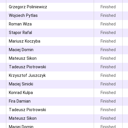
۳
Grzegorz Poliniewicz
Finished
Wojciech Pytlas
Finished
۳
Roman Wiza
Finished
Stapor Rafal
Finished
۳
Mariusz Koczyba
Finished
Maciej Domin
Finished
Mateusz Sikon
Finished
۳
Tadeusz Piotrowski
Finished
Krzysztof Juszczyk
Finished
Maciej Sinicki
Finished
۳
Konrad Kulpa
Finished
Fira Damian
Finished
Tadeusz Piotrowski
Finished
Mateusz Sikon
Finished
۳
Maciej Domin
Finished