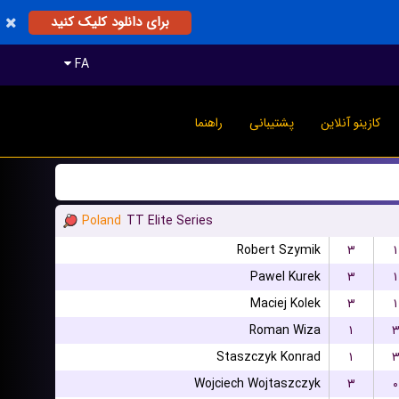
برای دانلود کلیک کنید
FA
راهنما
پشتیبانی
کازینو آنلاین
Poland
TT Elite Series
Robert Szymik
۳
۱
Pawel Kurek
۳
۱
Maciej Kolek
۳
۱
Roman Wiza
۱
Staszczyk Konrad
۱
Wojciech Wojtaszczyk
۳
۰