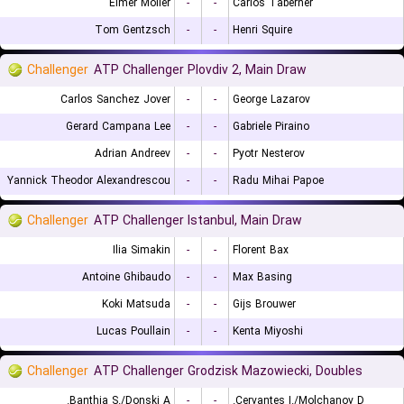
Elmer Moller
-
-
Carlos Taberner
Tom Gentzsch
-
-
Henri Squire
Challenger
ATP Challenger Plovdiv 2, Main Draw
Carlos Sanchez Jover
-
-
George Lazarov
Gerard Campana Lee
-
-
Gabriele Piraino
Adrian Andreev
-
-
Pyotr Nesterov
Yannick Theodor Alexandrescou
-
-
Radu Mihai Papoe
Challenger
ATP Challenger Istanbul, Main Draw
Ilia Simakin
-
-
Florent Bax
Antoine Ghibaudo
-
-
Max Basing
Koki Matsuda
-
-
Gijs Brouwer
Lucas Poullain
-
-
Kenta Miyoshi
Challenger
ATP Challenger Grodzisk Mazowiecki, Doubles
Banthia S./Donski A.
-
-
Cervantes I./Molchanov D.