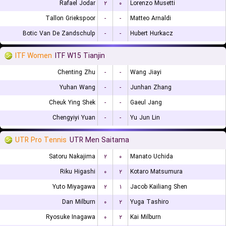
Rafael Jodar
۲
۰
Lorenzo Musetti
Tallon Griekspoor
-
-
Matteo Arnaldi
Botic Van De Zandschulp
-
-
Hubert Hurkacz
ITF Women
ITF W15 Tianjin
Chenting Zhu
-
-
Wang Jiayi
Yuhan Wang
-
-
Junhan Zhang
Cheuk Ying Shek
-
-
Gaeul Jang
Chengyiyi Yuan
-
-
Yu Jun Lin
UTR Pro Tennis
UTR Men Saitama
Satoru Nakajima
۲
۰
Manato Uchida
Riku Higashi
۰
۲
Kotaro Matsumura
Yuto Miyagawa
۲
۱
Jacob Kailiang Shen
Dan Milburn
۰
۲
Yuga Tashiro
Ryosuke Inagawa
۰
۲
Kai Milburn