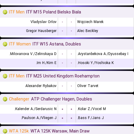
ITF Men
ITF M15 Poland Bielsko Biala
Vladyslav Orlov
-
-
Wojciech Marek
Gregor Hausberger
-
-
Alec Beckley
ITF Women
ITF W15 Astana, Doubles
Milovanova V./Zelinskaya D.
-
-
Arystanbekova A./Dyussebay I.
Im H./Kim E.
-
-
Hosoki Y./Yoshioka K.
ITF Men
ITF M25 United Kingdom Roehampton
Alexander Rybakov
-
-
Oliver Tarvet
Challenger
ATP Challenger Hagen, Doubles
Kalender A./Serdarusic N.
۰
۰
Kolar Z./Vocel M.
Paulson A./Vliegen J.
۰
۰
Bass F./Jans J.
WTA 125k
WTA 125K Warsaw, Main Draw