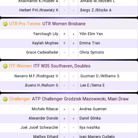
Khachanov K./Rublev A.
-
-
Arnaldi M./Musetti L.
Herbert P-H./Krawietz K.
-
-
Bergs Z./Blockx A.
UTR Pro Tennis
UTR Women Brisbane
Fairclough Lily
۲
۰
Yilin Elim Yan
Kaylah Mcphee
۲
۰
Emma Tran
Grace Cadwallader
-
-
Olivia Symons
ITF Women
ITF W35 Southaven, Doubles
Navarro M.F./Rodriguez V.
-
-
Guzman D./Williams S.
Bueno H./Nahum G.
-
-
Lee E./Sema E.
Challenger
ATP Challenger Grodzisk Mazowiecki, Main Draw
Michele Ribecai
۰
۰
Andrea Guerrieri
Alexander Donski
۰
۰
Daniil Glinka
Joel Josef Schwarzler
-
-
Ilya Ivashka
Mathys Erhard
-
-
Ivan Marrero Curbelo