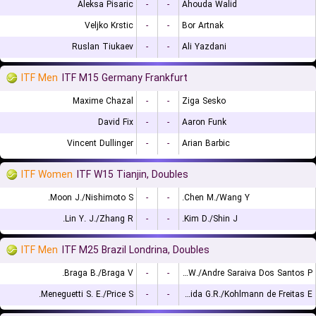
Aleksa Pisaric
-
-
Ahouda Walid
Veljko Krstic
-
-
Bor Artnak
Ruslan Tiukaev
-
-
Ali Yazdani
ITF Men
ITF M15 Germany Frankfurt
Maxime Chazal
-
-
Ziga Sesko
David Fix
-
-
Aaron Funk
Vincent Dullinger
-
-
Arian Barbic
ITF Women
ITF W15 Tianjin, Doubles
Moon J./Nishimoto S.
-
-
Chen M./Wang Y.
Lin Y. J./Zhang R.
-
-
Kim D./Shin J.
ITF Men
ITF M25 Brazil Londrina, Doubles
Braga B./Braga V.
-
-
Leite W./Andre Saraiva Dos Santos P.
Meneguetti S. E./Price S.
-
-
de Almeida G.R./Kohlmann de Freitas E.