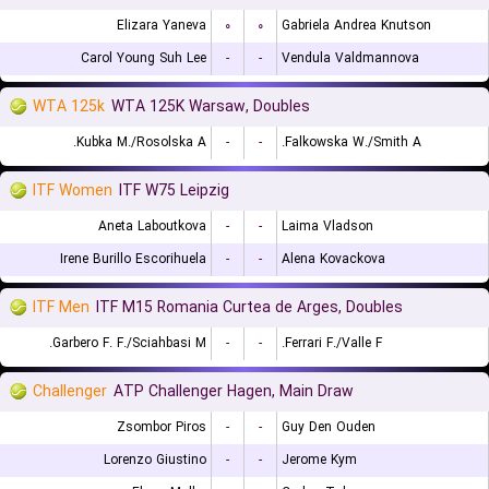
Elizara Yaneva
۰
۰
Gabriela Andrea Knutson
Carol Young Suh Lee
-
-
Vendula Valdmannova
WTA 125k
WTA 125K Warsaw, Doubles
Kubka M./Rosolska A.
-
-
Falkowska W./Smith A.
ITF Women
ITF W75 Leipzig
Aneta Laboutkova
-
-
Laima Vladson
Irene Burillo Escorihuela
-
-
Alena Kovackova
ITF Men
ITF M15 Romania Curtea de Arges, Doubles
Garbero F. F./Sciahbasi M.
-
-
Ferrari F./Valle F.
Challenger
ATP Challenger Hagen, Main Draw
Zsombor Piros
-
-
Guy Den Ouden
Lorenzo Giustino
-
-
Jerome Kym