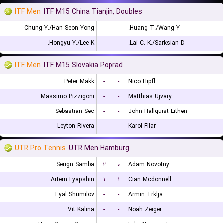
ITF Men
ITF M15 China Tianjin, Doubles
Chung Y./Han Seon Yong
-
-
Huang T./Wang Y.
Hongyu Y./Lee K.
-
-
Lai C. K./Sarksian D.
ITF Men
ITF M15 Slovakia Poprad
Peter Makk
-
-
Nico Hipfl
Massimo Pizzigoni
-
-
Matthias Ujvary
Sebastian Sec
-
-
John Hallquist Lithen
Leyton Rivera
-
-
Karol Filar
UTR Pro Tennis
UTR Men Hamburg
Serign Samba
۲
۰
Adam Novotny
Artem Lyapshin
۱
۱
Cian Mcdonnell
Eyal Shumilov
-
-
Armin Trklja
Vit Kalina
-
-
Noah Zeiger