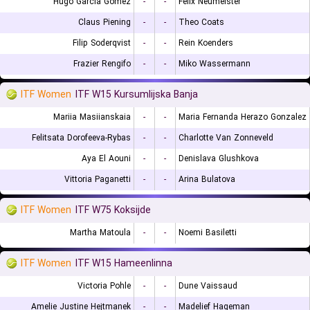
Hugo Garcia Gomez
-
-
Felix Neumeister
Claus Piening
-
-
Theo Coats
Filip Soderqvist
-
-
Rein Koenders
Frazier Rengifo
-
-
Miko Wassermann
ITF Women
ITF W15 Kursumlijska Banja
Mariia Masiianskaia
-
-
Maria Fernanda Herazo Gonzalez
Felitsata Dorofeeva-Rybas
-
-
Charlotte Van Zonneveld
Aya El Aouni
-
-
Denislava Glushkova
Vittoria Paganetti
-
-
Arina Bulatova
ITF Women
ITF W75 Koksijde
Martha Matoula
-
-
Noemi Basiletti
ITF Women
ITF W15 Hameenlinna
Victoria Pohle
-
-
Dune Vaissaud
Amelie Justine Hejtmanek
-
-
Madelief Hageman