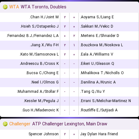
WTA
WTA Toronto, Doubles
Chan H./Joint M.
۲
۰
Aoyama S./Liang E.
Hsieh S./Ostapenko J.
۲
۰
Sakkari M./Vekic D.
Fernandez B.J./Fernandez L.A.
۰
۲
Mertens E./Shnaider D.
Jiang X./Wu F-H.
۲
۱
Bouzkova M./Noskova L.
Kato M./Samsonova L.
۲
۰
Eala A./Williams V.
Andreescu B./Cross K.
-
-
Eikeri U./Gleason Q.
Bucsa C./Chong E.
-
-
Mihalikova T./Nicholls O.
Neel I./Olmos G.
-
-
Danilina A./Krunic A.
Muhammad A./Stollar F.
-
-
Tang Q./Xu Y.
Kessler M./Pegula J.
-
-
Errani S./Melichar-Martinez N.
Guo H./Mladenovic K.
-
-
Routliffe E./Sutjiadi A.
Challenger
ATP Challenger Lexington, Main Draw
Spencer Johnson
۲
۰
Jay Dylan Hara Friend