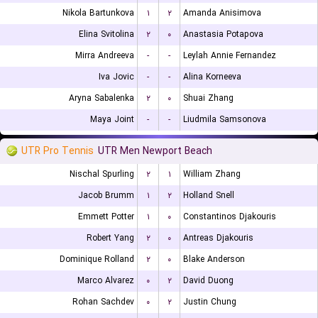
Nikola Bartunkova
۱
۲
Amanda Anisimova
Elina Svitolina
۲
۰
Anastasia Potapova
Mirra Andreeva
-
-
Leylah Annie Fernandez
Iva Jovic
-
-
Alina Korneeva
Aryna Sabalenka
۲
۰
Shuai Zhang
Maya Joint
-
-
Liudmila Samsonova
UTR Pro Tennis
UTR Men Newport Beach
Nischal Spurling
۲
۱
William Zhang
Jacob Brumm
۱
۲
Holland Snell
Emmett Potter
۱
۰
Constantinos Djakouris
Robert Yang
۲
۰
Antreas Djakouris
Dominique Rolland
۲
۰
Blake Anderson
Marco Alvarez
۰
۲
David Duong
Rohan Sachdev
۰
۲
Justin Chung