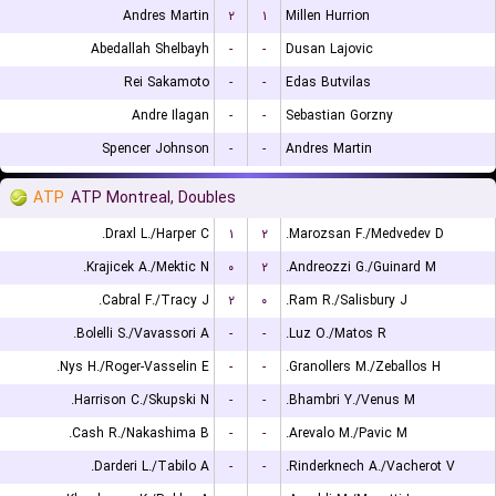
Andres Martin
۲
۱
Millen Hurrion
Abedallah Shelbayh
-
-
Dusan Lajovic
Rei Sakamoto
-
-
Edas Butvilas
Andre Ilagan
-
-
Sebastian Gorzny
Spencer Johnson
-
-
Andres Martin
ATP
ATP Montreal, Doubles
Draxl L./Harper C.
۱
۲
Marozsan F./Medvedev D.
Krajicek A./Mektic N.
۰
۲
Andreozzi G./Guinard M.
Cabral F./Tracy J.
۲
۰
Ram R./Salisbury J.
Bolelli S./Vavassori A.
-
-
Luz O./Matos R.
Nys H./Roger-Vasselin E.
-
-
Granollers M./Zeballos H.
Harrison C./Skupski N.
-
-
Bhambri Y./Venus M.
Cash R./Nakashima B.
-
-
Arevalo M./Pavic M.
Darderi L./Tabilo A.
-
-
Rinderknech A./Vacherot V.