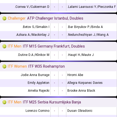
Cornea V./Cukierman D.
-
-
Lalami Laaroussi Y./Pieczonka F.
Challenger
ATP Challenger Istanbul, Doubles
Betov S./Simakin I.
-
-
Bar Biryukov P./Binda A.
Azkara A./Mackinlay J.
-
-
Nedunchezhiyan J./Wang A.
ITF Men
ITF M15 Germany Frankfurt, Doubles
Dutine D.A./Klinkov M.
-
-
Haupt H./Maute J.
ITF Women
ITF W35 Roehampton
Jodie Anna Burrage
-
-
Hiromi Abe
Emily Appleton
-
-
Allegra Korpanec Davies
Amelia Rajecki
-
-
Brooke Anna Black
ITF Men
ITF M25 Serbia Kursumlijska Banja
Lorenzo Comino
-
-
Dusan Obradovic