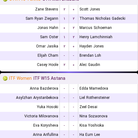
Zane Stevens
۲
۰
Scott Jones
Sam Ryan Ziegann
۱
۲
Thomas Nicholas Gadecki
Jonas Hahn
۰
۲
Marcus Schoeman
Sam Oster
۱
۲
Henry Lamchinniah
Omar Jasika
۲
۰
Hayden Jones
Elijah Cham
-
-
Brendan Loh
Casey Hoole
۲
۰
Alec Gaudin
ITF Women
ITF W15 Astana
Anna Bazderova
-
-
Edda Mamedova
Asylzhan Arystanbekova
-
-
Liel Rothensteiner
Yuka Hosoki
-
-
Zeel Desai
Victoria Milovanova
-
-
Nina Sozaonova
Eva Korysheva
-
-
Kisa Yoshioka
Arina Arifullina
-
-
Ha Eum Lee