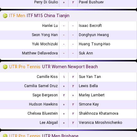
Perry Di Giulio
۰
۲
Pavel Bushuev
ITF Men
ITF M15 China Tianjin
Hanlei Lu
-
-
Isaac Becroft
Seon Yong Han
-
-
Donghyun Hwang
Yuki Mochizuki
-
-
Huang Tsung-Hao
Matthew Dellavedova
-
-
Suk Ann
UTR Pro Tennis
UTR Women Newport Beach
Camille Kiss
۱
۲
Sue Yan Tan
Camilia Samel Druz
۰
۲
Lewis Bella
Sage Bergeson
۲
۰
Marley Lambert
Hudson Hawkins
۰
۲
Simone Kay
Chelsea Bluestein
۰
۲
Shakhnoza Khatamova
Lee Abigail
۰
۲
Veronica Miroshnichenko
UTR Pro Tennis
UTR Men Brisbane