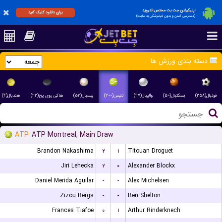
اپلیکیشن جت بت مختص اندروید
برای دانلود کلیک کنید
(دسترسی آسان و بدون فیلترشکن به سایت)
دسته بندی ورزش ها
فوتبال(۲۵۸)
بسکتبال(۵۰)
والیبال(۲۷)
تنیس(۲۰۰)
بیسبال(۵۳)
هاکی روی یخ(۲۲)
هندبال(۴)
ATP
ATP Montreal, Main Draw
Brandon Nakashima
۲
۱
Titouan Droguet
Jiri Lehecka
۲
۰
Alexander Blockx
Daniel Merida Aguilar
-
-
Alex Michelsen
Zizou Bergs
-
-
Ben Shelton
Frances Tiafoe
۰
۱
Arthur Rinderknech