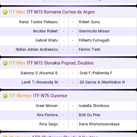
ITF Men
ITF M15 Romania Curtea de Arges
Rares Teodor Pieleanu
-
-
Robert Guna
Nicolas Robert
-
-
Giannicola Misasi
Gabriel Ghetu
-
-
Filiberto Fumagalli
Stefan Adrian Andreescu
-
-
Fermin Tenti
ITF Men
ITF M15 Slovakia Poprad, Doubles
Bakonyi D./Kisantal B.
-
-
Drab F./Poklemba F.
Lanik T./Novansky M.
-
-
Gil Garcia A./Mashtakov N.
ITF Women
ITF W75 Ourense
Greet Minnen
-
-
Isabella Shinikova
Kira Pavlova
-
-
Britt Du Pree
Rina Saigo
-
-
Daria Khomutsianskaya