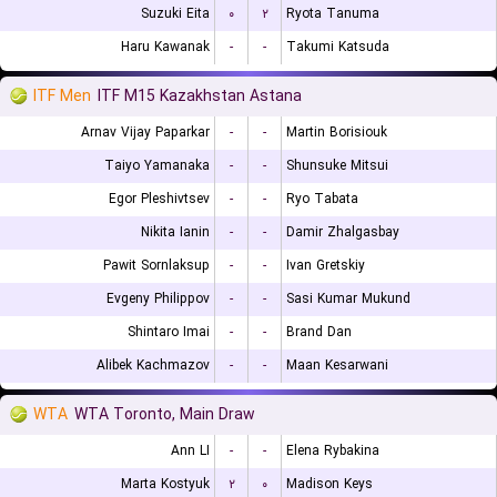
Suzuki Eita
۰
۲
Ryota Tanuma
Haru Kawanak
-
-
Takumi Katsuda
ITF Men
ITF M15 Kazakhstan Astana
Arnav Vijay Paparkar
-
-
Martin Borisiouk
Taiyo Yamanaka
-
-
Shunsuke Mitsui
Egor Pleshivtsev
-
-
Ryo Tabata
Nikita Ianin
-
-
Damir Zhalgasbay
Pawit Sornlaksup
-
-
Ivan Gretskiy
Evgeny Philippov
-
-
Sasi Kumar Mukund
Shintaro Imai
-
-
Brand Dan
Alibek Kachmazov
-
-
Maan Kesarwani
WTA
WTA Toronto, Main Draw
Ann LI
-
-
Elena Rybakina
Marta Kostyuk
۲
۰
Madison Keys