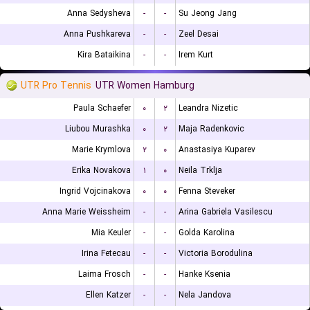
Anna Sedysheva
-
-
Su Jeong Jang
Anna Pushkareva
-
-
Zeel Desai
Kira Bataikina
-
-
Irem Kurt
UTR Pro Tennis
UTR Women Hamburg
Paula Schaefer
۰
۲
Leandra Nizetic
Liubou Murashka
۰
۲
Maja Radenkovic
Marie Krymlova
۲
۰
Anastasiya Kuparev
Erika Novakova
۱
۰
Neila Trklja
Ingrid Vojcinakova
۰
۰
Fenna Steveker
Anna Marie Weissheim
-
-
Arina Gabriela Vasilescu
Mia Keuler
-
-
Golda Karolina
Irina Fetecau
-
-
Victoria Borodulina
Laima Frosch
-
-
Hanke Ksenia
Ellen Katzer
-
-
Nela Jandova