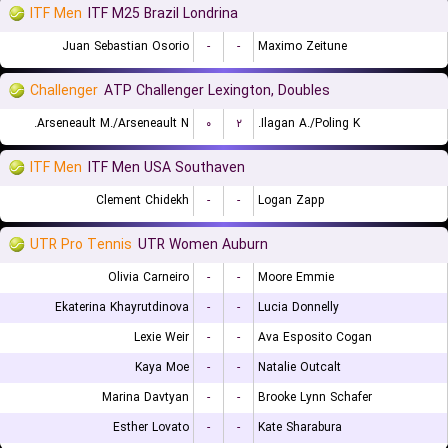
ITF Men
ITF M25 Brazil Londrina
Juan Sebastian Osorio
-
-
Maximo Zeitune
Challenger
ATP Challenger Lexington, Doubles
Arseneault M./Arseneault N.
۰
۲
Ilagan A./Poling K.
ITF Men
ITF Men USA Southaven
Clement Chidekh
-
-
Logan Zapp
UTR Pro Tennis
UTR Women Auburn
Olivia Carneiro
-
-
Moore Emmie
Ekaterina Khayrutdinova
-
-
Lucia Donnelly
Lexie Weir
-
-
Ava Esposito Cogan
Kaya Moe
-
-
Natalie Outcalt
Marina Davtyan
-
-
Brooke Lynn Schafer
Esther Lovato
-
-
Kate Sharabura